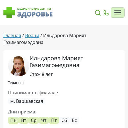
Главная
/
Врачи
/
Ильдарова Марият
Газимагомедовна
Ильдарова Марият
Газимагомедовна
Стаж 8 лет
Терапевт
Принимает в филиале:
м. Варшавская
Дни приёма:
Пн
Вт
Ср
Чт
Пт
Сб
Вс