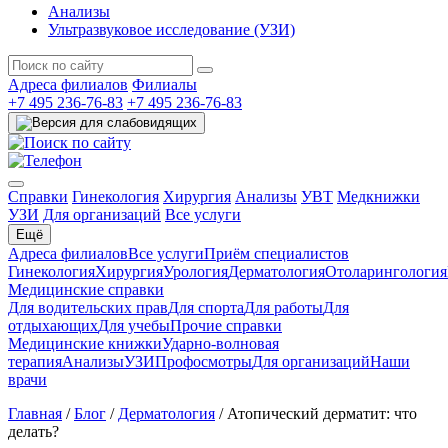
Анализы
Ультразвуковое исследование (УЗИ)
Адреса филиалов
Филиалы
+7 495 236-76-83
+7 495 236-76-83
Справки
Гинекология
Хирургия
Анализы
УВТ
Медкнижки
УЗИ
Для организаций
Все услуги
Ещё
Адреса филиалов
Все услуги
Приём специалистов
Гинекология
Хирургия
Урология
Дерматология
Отоларингология
Медицинские справки
Для водительских прав
Для спорта
Для работы
Для
отдыхающих
Для учебы
Прочие справки
Медицинские книжки
Ударно-волновая
терапия
Анализы
УЗИ
Профосмотры
Для организаций
Наши
врачи
Главная
/
Блог
/
Дерматология
/
Атопический дерматит: что
делать?