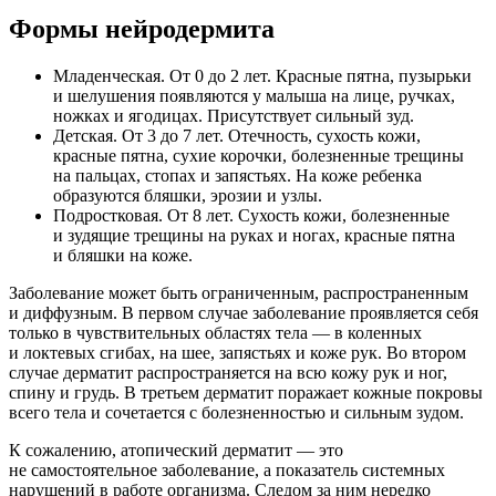
Формы нейродермита
Младенческая. От 0 до 2 лет. Красные пятна, пузырьки
и шелушения появляются у малыша на лице, ручках,
ножках и ягодицах. Присутствует сильный зуд.
Детская. От 3 до 7 лет. Отечность, сухость кожи,
красные пятна, сухие корочки, болезненные трещины
на пальцах, стопах и запястьях. На коже ребенка
образуются бляшки, эрозии и узлы.
Подростковая. От 8 лет. Сухость кожи, болезненные
и зудящие трещины на руках и ногах, красные пятна
и бляшки на коже.
Заболевание может быть ограниченным, распространенным
и диффузным. В первом случае заболевание проявляется себя
только в чувствительных областях тела — в коленных
и локтевых сгибах, на шее, запястьях и коже рук. Во втором
случае дерматит распространяется на всю кожу рук и ног,
спину и грудь. В третьем дерматит поражает кожные покровы
всего тела и сочетается с болезненностью и сильным зудом.
К сожалению, атопический дерматит — это
не самостоятельное заболевание, а показатель системных
нарушений в работе организма. Следом за ним нередко